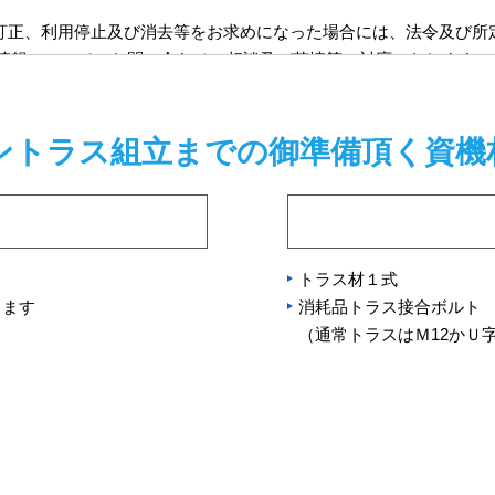
、訂正、利用停止及び消去等をお求めになった場合には、法令及び所
情報についてのお問い合わせ、相談及び苦情等に対応いたします。
切かつ合理的な安全対策を実施することにより、個人情報への不正な
ントラス組立までの御準備頂く資機
ものとするため、本方針および個人情報保護に関する教育・研修を定
報保護意識の高揚を図ります。
戸2-3-21
トラス材１式
します
消耗品トラス接合ボルト
（通常トラスはＭ12かＵ