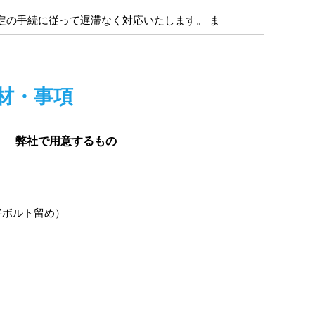
定の手続に従って遅滞なく対応いたします。 ま
侵入、個人情報の紛失、改ざん、漏えいなどの危
材・事項
期的に実施することにより、日常業務における個
弊社で用意するもの
字ボルト留め）