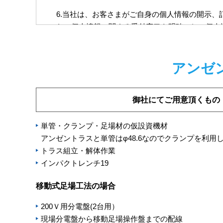
6.当社は、お客さまがご自身の個人情報の開示
た、個人情報に関する受付窓口を明確にし、個人
7.当社は、当社が保有する個人情報に対し、適
険防止に努めます。
アンゼ
8.当社は、本方針に基づく行動を実行性のある
人情報の適正な取扱いを徹底すると共に、個人情
御社にてご用意頂くもの
住所
〒136-0071 東京都江東区亀
単管・クランプ・足場材の仮設資機材
社名
株式会社安全トラス
アンゼントラスと単管はφ48.6なのでクランプを利用
メールアドレス
info@anzen-torasu.co.jp
トラス組立・解体作業
インパクトレンチ19
移動式足場工法の場合
200Ｖ用分電盤(2台用）
現場分電盤から移動足場操作盤までの配線